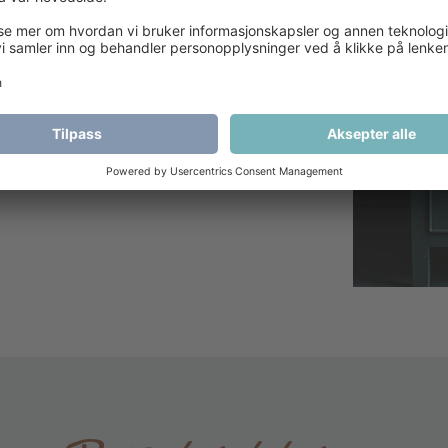
 ut om dette er noe for deg.
e