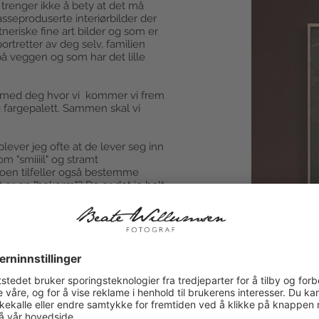
 trenger ikke å bety at det må
sseproduserte interiørbilder der
tneriske fine art bilder og som er
portretter av deg selv, familien
t på veggen og som har det lille
le med deg hvor vi kommer vi frem
og fargepalett. Sammen skal vi
plever jeg ofte at de lever seg inn
 "smiiiil" og stramt
 noen tilfeller også bestemme
t er en "bokorm"? Da er det jo helt
itt spiller et instrument - dån så
en hedersplass på veggen i
serte IKEA plakater og skape
erden har maken til. Din helt
kunstfoto du drømmer om å ha på