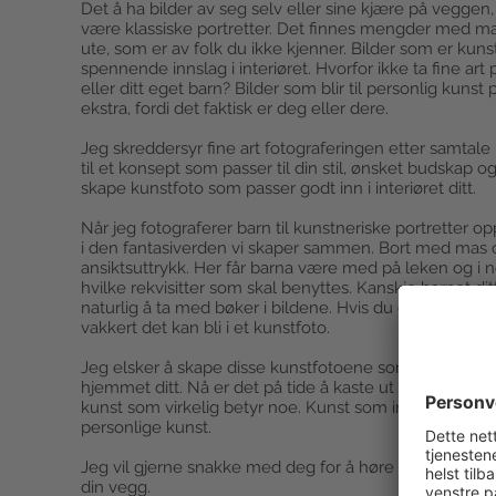
Det å ha bilder av seg selv eller sine kjære på veggen,
være klassiske portretter. Det finnes mengder med ma
ute, som er av folk du ikke kjenner. Bilder som er kuns
spennende innslag i interiøret. Hvorfor ikke ta fine art 
eller ditt eget barn? Bilder som blir til personlig kuns
ekstra, fordi det faktisk er deg eller dere.
Jeg skreddersyr fine art fotograferingen etter samta
til et konsept som passer til din stil, ønsket budskap 
skape kunstfoto som passer godt inn i interiøret ditt.
Når jeg fotograferer barn til kunstneriske portretter op
i den fantasiverden vi skaper sammen. Bort med mas om
ansiktsuttrykk. Her får barna være med på leken og i
hvilke rekvisitter som skal benyttes. Kanskje barnet dit
naturlig å ta med bøker i bildene. Hvis du eller barnet d
vakkert det kan bli i et kunstfoto.
Jeg elsker å skape disse kunstfotoene som fortjener 
hjemmet ditt. Nå er det på tide å kaste ut masseprodu
kunst som virkelig betyr noe. Kunst som ingen i hele v
personlige kunst.
Jeg vil gjerne snakke med deg for å høre hva slags 
din vegg.