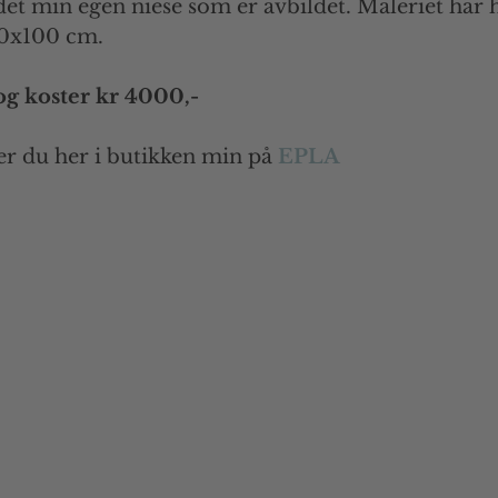
 det min egen niese som er avbildet. Maleriet har h
00x100 cm. 
s og koster kr 4000,-
ner du her i butikken min på 
EPLA