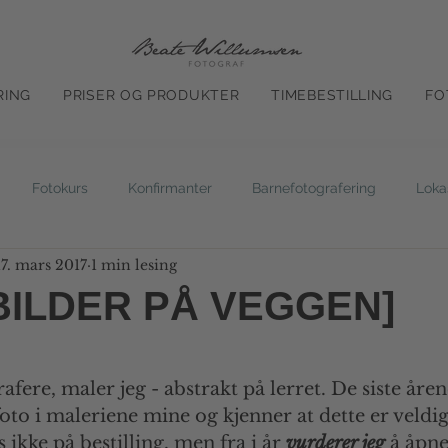
RING
PRISER OG PRODUKTER
TIMEBESTILLING
FO
Fotokurs
Konfirmanter
Barnefotografering
Loka
17. mars 2017
1 min lesing
ofotografering
Vinterbilder
Fineart
Kunstfoto
K
BILDER PÅ VEGGEN]
ner.
øskenbilder
Tips
Portrettfotogrfa
Portrettfotograf
grafere, maler jeg - abstrakt på lerret. De siste åren
oto i maleriene mine og kjenner at dette er veldig 
 ikke på bestilling, men fra i år 
vurderer jeg
 å åpne