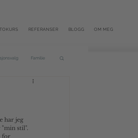
TOKURS
REFERANSER
BLOGG
OM MEG
sjonsvalg
Familie
unst
Konsept
Bedriftsfoto
e har jeg 
"min stil". 
 for 