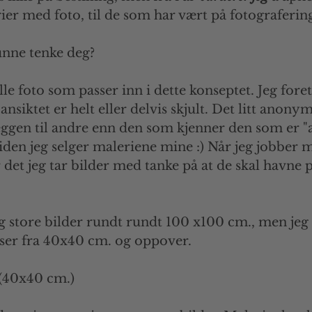
rier med foto, til de som har vært på fotograferi
unne tenke deg?
alle foto som passer inn i dette konseptet. Jeg fore
nsiktet er helt eller delvis skjult. Det litt anonym
eggen til andre enn den som kjenner den som er "a
iden jeg selger maleriene mine :) Når jeg jobber 
 det jeg tar bilder med tanke på at de skal havne på
eg store bilder rundt rundt 100 x100 cm., men jeg
lser fra 40x40 cm. og oppover.
 (40x40 cm.)