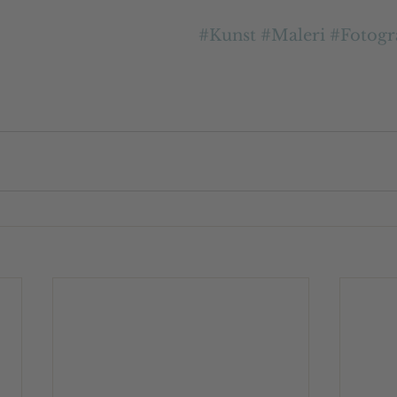
#Kunst
#Maleri
#Fotogr