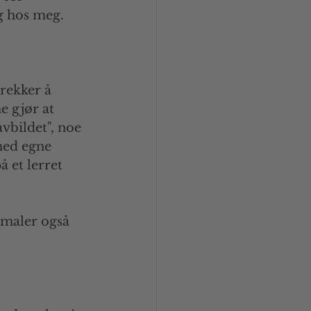
ng hos meg.
trekker å 
e gjør at 
vbildet", noe 
med egne 
 et lerret 
 maler også 