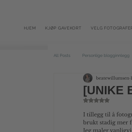
HJEM
KJØP GAVEKORT
VELG FOTOGRAFE
All Posts
Personlige blogginnlegg
beatewillumsen
Utefotografering natur
Studi
[UNIKE 
Gitt NaN av 5 stjer
Utebilder
Barnebilder
S
I tillegg til å foto
brukt stadig mer f
Ansattbilder
Jeg maler vanligvis