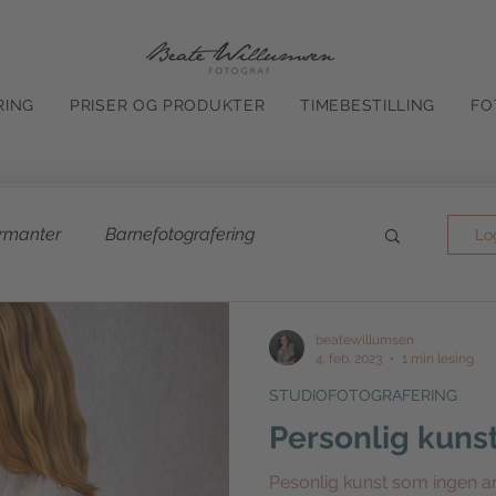
RING
PRISER OG PRODUKTER
TIMEBESTILLING
FO
irmanter
Barnefotografering
Lo
Studiofotografering
Vinterbilder
beatewillumsen
4. feb. 2023
1 min lesing
STUDIOFOTOGRAFERING
ilder
Barnebilder
Søskenbilder
Personlig kuns
Pesonlig kunst som ingen and