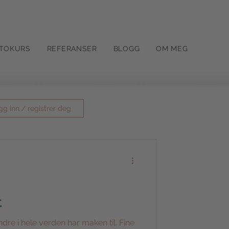
TOKURS
REFERANSER
BLOGG
OM MEG
gg inn / registrer deg
t
re i hele verden har maken til. Fine