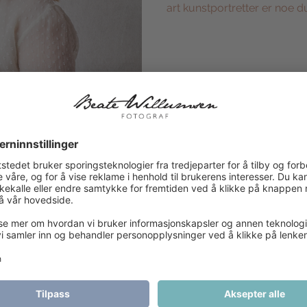
ftsfoto
Ansattbilder
art kunstportretter er noe
beatewillumsen
13. mars 2021
2 min lesing
FINEART
Fine art | 
Hvordan ville det føles å h
andre i hele verden har make