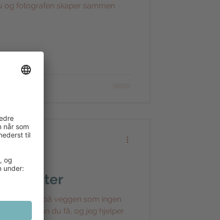
 du og fotografen skaper sammen
kunstportretter
a et kunsfoto på veggen som ingen
n til? Det kan du få, og jeg hjelper