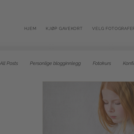
HJEM
KJØP GAVEKORT
VELG FOTOGRAFE
All Posts
Personlige blogginnlegg
Fotokurs
Konf
Lokasjonsvalg
Familie
Utefotografering natur
Fineart
Kunstfoto
Kunst
Konsept
Uteb