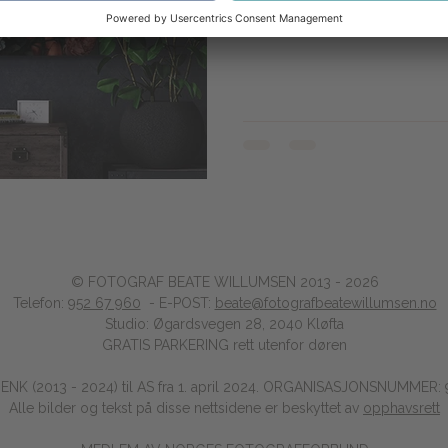
deg gjerne!
© FOTOGRAF BEATE WILLUMSEN 2013 - 2026
Telefon:
952 67 960
- E-POST:
beate@fotografbeatewillumsen.no
Studio: Øgardsvegen 28, 2040 Kløfta
GRATIS PARKERING rett utenfor døren​
a ENK (2013 - 2024) til AS fra 1. april 2024. ORGANISASJONSNUMMER:
Alle bilder og tekst på disse nettsidene er beskyttet av
opphavsrett